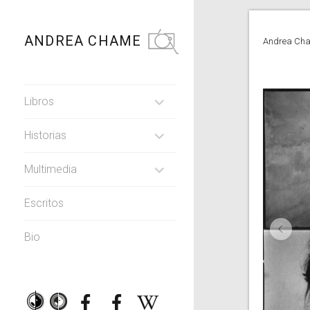
Saltar
al
ANDREA
CHAME
contenido
Andrea Cham
Libros
EXPANDIR
Historias
SUBMENÚ
EXPANDIR
Multimedia
SUBMENÚ
EXPANDIR
Escritos
SUBMENÚ
Bio