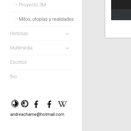
Proyecto 3M
Mitos, utopías y realidades
Historias
EXPANDIR
Multimedia
SUBMENÚ
EXPANDIR
Escritos
SUBMENÚ
Bio
andreachame@hotmail.com